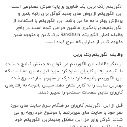
الگوریتم رنک برین یک فناوری بر پایه هوش مصنوعی است.
این الگوریتم از روش های جدید گوگل برای رتبه بندی و
پردازش بهتر داده ها می باشد. این الگوریتم با استفاده از
الگوریتم‌های یادگیری ماشین طراحی شده است. در واقع
وظیفه اصلی الگوریتم RankBrain درک کردن و متوجه شدن
مفهوم کاربر از عبارتی که سرچ کرده است.
وظایف الگوریتم رنک برین
از دیگر وظایف این الگوریتم می توان به چینش نتایج جستجو
با تکیه بر رفتار کاربران اشاره کرد. مورد قبل به این معناست که
این الگوریتم وظیفه دارد با درک از مفهوم عبارت سرچ شده
بهترین سایت را به کاربر نشان دهد. سپس باتوجه به رفتارهای
کاربران نتایج صفحات جستجو را تغییر دهند.
قبل از این الگوریتم کاربران در هنگام سرچ سایت های مورد
نظر خود با سایت های غیرمرتبط با موضوع خود روبه رو می
شدند. گوگل برای حل این مشکل جدیدترین الگوریتم خود
یعنی رنک برین را معرفی کرد.